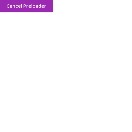
Cancel Preloader
7:00 am - 7:00 pm | Luni - Vineri |
07692569
Home
Cin
Creșă S