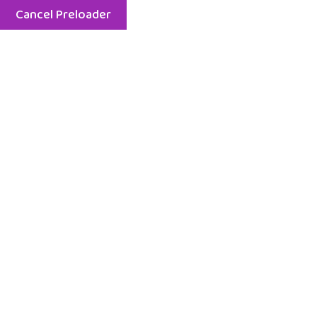
Cancel Preloader
7:00 am - 7:00 pm | Luni - Vineri |
07692569
Home
Cin
Creșă Aut