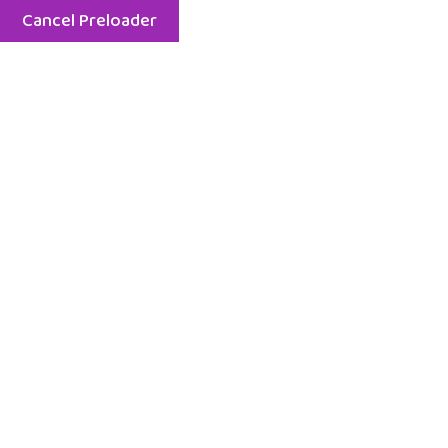
Cancel Preloader
Menu
Despre Noi
Despre Noi